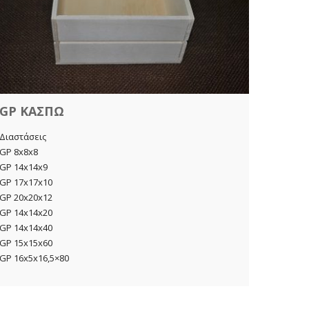
ΚΚΕ 8x8
ΚΚΕ 13x
ΚΚΕ 16x
ΚΚΕ 18x
ΚΚΕ 22x
GP ΚΑΣΠΩ
Διαστάσεις
GP 8x8x8
GP 14x14x9
GP 17x17x10
GP 20x20x12
GP 14x14x20
GP 14x14x40
GP 15x15x60
GP 16x5x16,5×80