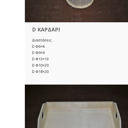
D ΚΑΡΔΑΡΙ
Διαστάσεις
D Φ6×6
D Φ9×9
D Φ13×13
D Φ10×20
D Φ18×20