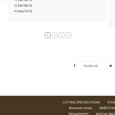
H 34x18x10
H 34x27x10
1
2
3
4
facebook
m
CUTTING SPECIFICATIONS
STAN
Желание кутии
ЖИВОТН
Кръщението
морски дар