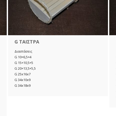
G ΤΑΙΣΤΡΑ
Διαστάσεις
G 10×6,5×4
G 15×10,5×5
G 20×13,5×5,5
G 25x16x7
G 34x10x9
G 34x18x9