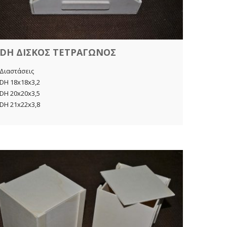
DH ΔΙΣΚΟΣ ΤΕΤΡΑΓΩΝΟΣ
KB Κ
Διαστάσεις
Διαστάσ
DH 18x18x3,2
KB 7x7x
DH 20x20x3,5
KB 11x1
DH 21x22x3,8
KB 13x1
KB 15x1
KB 18x1
KB 21x2
KB 37x3