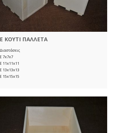
E ΚΟΥΤΙ ΠΑΛΛΕΤΑ
Διαστάσεις
E 7x7x7
E 11x11x11
E 13x13x13
E 15x15x15
KKE 
Διαστάσ