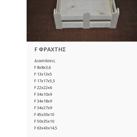
F ΦΡΑΧΤΗΣ
Διαστάσεις
F 8x8x3,6
F 13x13x5
F 17x17x5,5
F 22x22x6
F 34x10x9
F 34x18x9
F 34x27x9
F 45x30x10
F 50x35x10
F 63x43x14,5