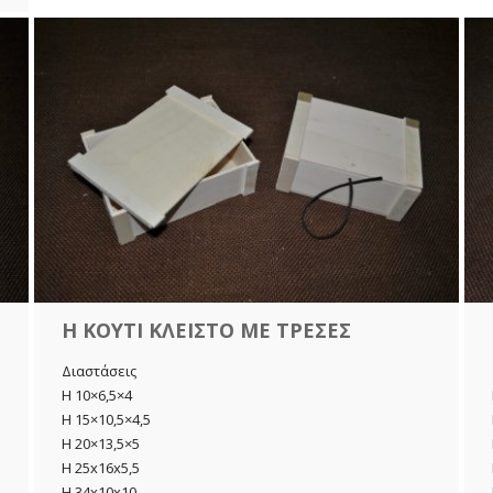
H ΚΟΥΤΙ ΚΛΕΙΣΤΟ ΜΕ ΤΡΕΣΕΣ
Διαστάσεις
H 10×6,5×4
H 15×10,5×4,5
H 20×13,5×5
H 25x16x5,5
H 34x10x10