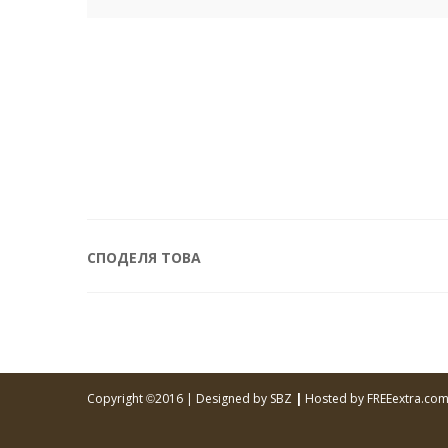
СПОДЕЛЯ ТОВА
Copyright
2016 |
Designed by SBZ
|
Hosted by FREEextra.co
©