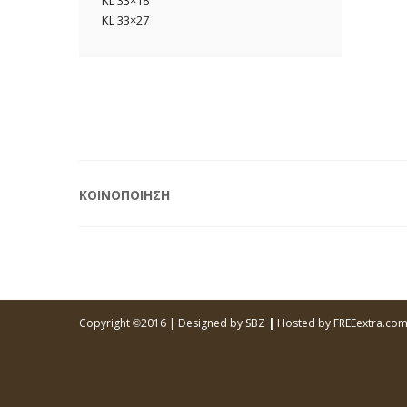
KL 33×18
KL 33×27
ΚΟΙΝΟΠΟΙΗΣΗ
Copyright
2016 |
Designed by SBZ
|
Hosted by FREEextra.co
©