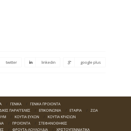
KL 33×18
KL 33×27
twitter
linkedin
google plus
Α
ΓΕΝΙΚΑ
ΓΕΝΙΚΑ ΠΡΟΙΟΝΤΑ
ΙΔΙΚΕΣ ΠΑΡΑΓΓΕΛΙΕΣ
ΕΠΙΚΟΙΝΩΝΙΑ
ΕΤΑΙΡΙΑ
ΖΩΑ
ΟΥΜ
ΚΟΥΤΙΑ ΕΥΧΩΝ
ΚΟΥΤΙΑ ΚΡΑΣΙΩΝ
ΝΑ
ΠΡΟΪΟΝΤΑ
ΣΤΕΦΑΝΟΘΗΚΕΣ
ΕΣ
ΦΡΟΥΤΑ-ΛΟΥΛΟΥΔΙΑ
ΧΡΙΣΤΟΥΓΕΝΝΙΑΤΙΚΑ