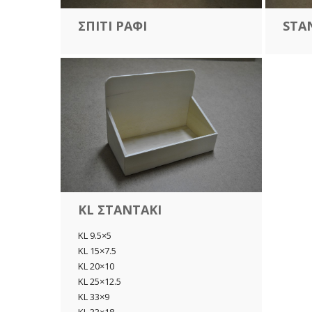
ΣΠΙΤΙ ΡΑΦΙ
STA
KL ΣΤΑΝΤΑΚΙ
KL 9.5×5
KL 15×7.5
KL 20×10
KL 25×12.5
KL 33×9