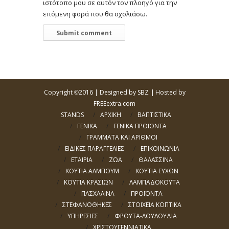
ιστότοπο μου σε αυτόν τον πλοηγό για την
επόμενη φορά που θα σχολιάσω.
Copyright
2016 |
Designed by SBZ
|
Hosted by
©
FREEextra.com
STANDS
ΑΡΧΙΚΗ
ΒΑΠΤΙΣΤΙΚΑ
ΓΕΝΙΚΑ
ΓΕΝΙΚΑ ΠΡΟΙΟΝΤΑ
ΓΡΑΜΜΑΤΑ ΚΑΙ ΑΡΙΘΜΟΙ
ΕΙΔΙΚΕΣ ΠΑΡΑΓΓΕΛΙΕΣ
ΕΠΙΚΟΙΝΩΝΙΑ
ΕΤΑΙΡΙΑ
ΖΩΑ
ΘΑΛΑΣΣΙΝΑ
ΚΟΥΤΙΑ ΑΛΜΠΟΥΜ
ΚΟΥΤΙΑ ΕΥΧΩΝ
ΚΟΥΤΙΑ ΚΡΑΣΙΩΝ
ΛΑΜΠΑΔΟΚΟΥΤΑ
ΠΑΣΧΑΛΙΝΑ
ΠΡΟΪΟΝΤΑ
ΣΤΕΦΑΝΟΘΗΚΕΣ
ΣΤΟΙΧΕΙΑ ΚΟΠΤΙΚΑ
ΥΠΗΡΕΣΙΕΣ
ΦΡΟΥΤΑ-ΛΟΥΛΟΥΔΙΑ
ΧΡΙΣΤΟΥΓΕΝΝΙΑΤΙΚΑ