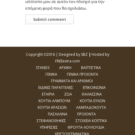
ιστότοπο μου σε αυτόν τον πλοηγό για την
επόμενη φορά που θα σχολιάσω.
Copyright
2016 |
Designed by SBZ
|
Hosted by
©
FREEextra.com
STANDS
ΑΡΧΙΚΗ
ΒΑΠΤΙΣΤΙΚΑ
ΓΕΝΙΚΑ
ΓΕΝΙΚΑ ΠΡΟΙΟΝΤΑ
ΓΡΑΜΜΑΤΑ ΚΑΙ ΑΡΙΘΜΟΙ
ΕΙΔΙΚΕΣ ΠΑΡΑΓΓΕΛΙΕΣ
ΕΠΙΚΟΙΝΩΝΙΑ
ΕΤΑΙΡΙΑ
ΖΩΑ
ΘΑΛΑΣΣΙΝΑ
ΚΟΥΤΙΑ ΑΛΜΠΟΥΜ
ΚΟΥΤΙΑ ΕΥΧΩΝ
ΚΟΥΤΙΑ ΚΡΑΣΙΩΝ
ΛΑΜΠΑΔΟΚΟΥΤΑ
ΠΑΣΧΑΛΙΝΑ
ΠΡΟΪΟΝΤΑ
ΣΤΕΦΑΝΟΘΗΚΕΣ
ΣΤΟΙΧΕΙΑ ΚΟΠΤΙΚΑ
ΥΠΗΡΕΣΙΕΣ
ΦΡΟΥΤΑ-ΛΟΥΛΟΥΔΙΑ
ΧΡΙΣΤΟΥΓΕΝΝΙΑΤΙΚΑ