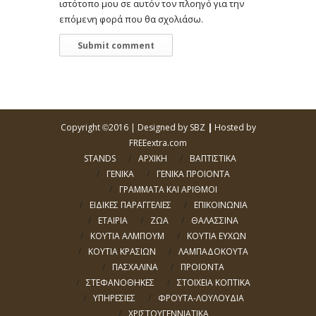
ιστότοπο μου σε αυτόν τον πλοηγό για την
επόμενη φορά που θα σχολιάσω.
Copyright
2016 |
Designed by SBZ
|
Hosted by
©
FREEextra.com
STANDS
ΑΡΧΙΚΗ
ΒΑΠΤΙΣΤΙΚΑ
ΓΕΝΙΚΑ
ΓΕΝΙΚΑ ΠΡΟΙΟΝΤΑ
ΓΡΑΜΜΑΤΑ ΚΑΙ ΑΡΙΘΜΟΙ
ΕΙΔΙΚΕΣ ΠΑΡΑΓΓΕΛΙΕΣ
ΕΠΙΚΟΙΝΩΝΙΑ
ΕΤΑΙΡΙΑ
ΖΩΑ
ΘΑΛΑΣΣΙΝΑ
ΚΟΥΤΙΑ ΑΛΜΠΟΥΜ
ΚΟΥΤΙΑ ΕΥΧΩΝ
ΚΟΥΤΙΑ ΚΡΑΣΙΩΝ
ΛΑΜΠΑΔΟΚΟΥΤΑ
ΠΑΣΧΑΛΙΝΑ
ΠΡΟΪΟΝΤΑ
ΣΤΕΦΑΝΟΘΗΚΕΣ
ΣΤΟΙΧΕΙΑ ΚΟΠΤΙΚΑ
ΥΠΗΡΕΣΙΕΣ
ΦΡΟΥΤΑ-ΛΟΥΛΟΥΔΙΑ
ΧΡΙΣΤΟΥΓΕΝΝΙΑΤΙΚΑ