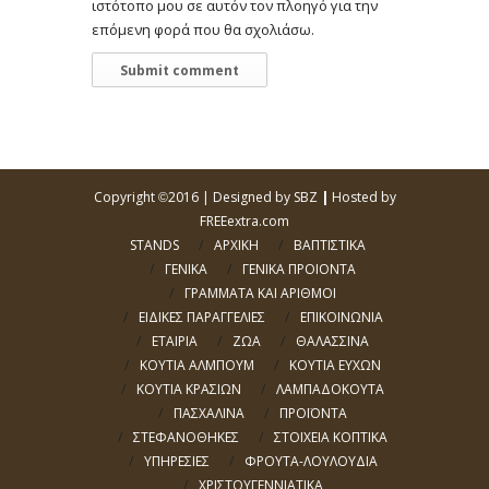
ιστότοπο μου σε αυτόν τον πλοηγό για την
επόμενη φορά που θα σχολιάσω.
Copyright
2016 |
Designed by SBZ
|
Hosted by
©
FREEextra.com
STANDS
ΑΡΧΙΚΗ
ΒΑΠΤΙΣΤΙΚΑ
ΓΕΝΙΚΑ
ΓΕΝΙΚΑ ΠΡΟΙΟΝΤΑ
ΓΡΑΜΜΑΤΑ ΚΑΙ ΑΡΙΘΜΟΙ
ΕΙΔΙΚΕΣ ΠΑΡΑΓΓΕΛΙΕΣ
ΕΠΙΚΟΙΝΩΝΙΑ
ΕΤΑΙΡΙΑ
ΖΩΑ
ΘΑΛΑΣΣΙΝΑ
ΚΟΥΤΙΑ ΑΛΜΠΟΥΜ
ΚΟΥΤΙΑ ΕΥΧΩΝ
ΚΟΥΤΙΑ ΚΡΑΣΙΩΝ
ΛΑΜΠΑΔΟΚΟΥΤΑ
ΠΑΣΧΑΛΙΝΑ
ΠΡΟΪΟΝΤΑ
ΣΤΕΦΑΝΟΘΗΚΕΣ
ΣΤΟΙΧΕΙΑ ΚΟΠΤΙΚΑ
ΥΠΗΡΕΣΙΕΣ
ΦΡΟΥΤΑ-ΛΟΥΛΟΥΔΙΑ
ΧΡΙΣΤΟΥΓΕΝΝΙΑΤΙΚΑ