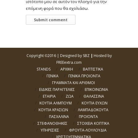
ιστότοπο μου σε αυτόν τον πλοηγό για την
επόμενη φορά που θα σχολιάσω.
Copyright
2016 |
Designed by SBZ
|
Hosted by
©
FREEextra.com
STANDS
ΑΡΧΙΚΗ
ΒΑΠΤΙΣΤΙΚΑ
ΓΕΝΙΚΑ
ΓΕΝΙΚΑ ΠΡΟΙΟΝΤΑ
ΓΡΑΜΜΑΤΑ ΚΑΙ ΑΡΙΘΜΟΙ
ΕΙΔΙΚΕΣ ΠΑΡΑΓΓΕΛΙΕΣ
ΕΠΙΚΟΙΝΩΝΙΑ
ΕΤΑΙΡΙΑ
ΖΩΑ
ΘΑΛΑΣΣΙΝΑ
ΚΟΥΤΙΑ ΑΛΜΠΟΥΜ
ΚΟΥΤΙΑ ΕΥΧΩΝ
ΚΟΥΤΙΑ ΚΡΑΣΙΩΝ
ΛΑΜΠΑΔΟΚΟΥΤΑ
ΠΑΣΧΑΛΙΝΑ
ΠΡΟΪΟΝΤΑ
ΣΤΕΦΑΝΟΘΗΚΕΣ
ΣΤΟΙΧΕΙΑ ΚΟΠΤΙΚΑ
ΥΠΗΡΕΣΙΕΣ
ΦΡΟΥΤΑ-ΛΟΥΛΟΥΔΙΑ
ΧΡΙΣΤΟΥΓΕΝΝΙΑΤΙΚΑ