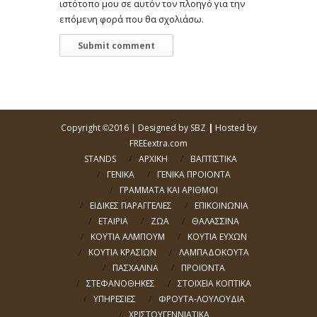
ιστότοπο μου σε αυτόν τον πλοηγό για την
επόμενη φορά που θα σχολιάσω.
Copyright
2016 |
Designed by SBZ
|
Hosted by
©
FREEextra.com
STANDS
ΑΡΧΙΚΗ
ΒΑΠΤΙΣΤΙΚΑ
ΓΕΝΙΚΑ
ΓΕΝΙΚΑ ΠΡΟΙΟΝΤΑ
ΓΡΑΜΜΑΤΑ ΚΑΙ ΑΡΙΘΜΟΙ
ΕΙΔΙΚΕΣ ΠΑΡΑΓΓΕΛΙΕΣ
ΕΠΙΚΟΙΝΩΝΙΑ
ΕΤΑΙΡΙΑ
ΖΩΑ
ΘΑΛΑΣΣΙΝΑ
ΚΟΥΤΙΑ ΑΛΜΠΟΥΜ
ΚΟΥΤΙΑ ΕΥΧΩΝ
ΚΟΥΤΙΑ ΚΡΑΣΙΩΝ
ΛΑΜΠΑΔΟΚΟΥΤΑ
ΠΑΣΧΑΛΙΝΑ
ΠΡΟΪΟΝΤΑ
ΣΤΕΦΑΝΟΘΗΚΕΣ
ΣΤΟΙΧΕΙΑ ΚΟΠΤΙΚΑ
ΥΠΗΡΕΣΙΕΣ
ΦΡΟΥΤΑ-ΛΟΥΛΟΥΔΙΑ
ΧΡΙΣΤΟΥΓΕΝΝΙΑΤΙΚΑ