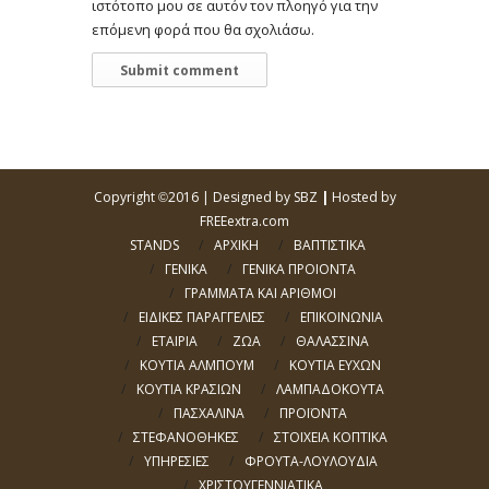
ιστότοπο μου σε αυτόν τον πλοηγό για την
επόμενη φορά που θα σχολιάσω.
Copyright
2016 |
Designed by SBZ
|
Hosted by
©
FREEextra.com
STANDS
ΑΡΧΙΚΗ
ΒΑΠΤΙΣΤΙΚΑ
ΓΕΝΙΚΑ
ΓΕΝΙΚΑ ΠΡΟΙΟΝΤΑ
ΓΡΑΜΜΑΤΑ ΚΑΙ ΑΡΙΘΜΟΙ
ΕΙΔΙΚΕΣ ΠΑΡΑΓΓΕΛΙΕΣ
ΕΠΙΚΟΙΝΩΝΙΑ
ΕΤΑΙΡΙΑ
ΖΩΑ
ΘΑΛΑΣΣΙΝΑ
ΚΟΥΤΙΑ ΑΛΜΠΟΥΜ
ΚΟΥΤΙΑ ΕΥΧΩΝ
ΚΟΥΤΙΑ ΚΡΑΣΙΩΝ
ΛΑΜΠΑΔΟΚΟΥΤΑ
ΠΑΣΧΑΛΙΝΑ
ΠΡΟΪΟΝΤΑ
ΣΤΕΦΑΝΟΘΗΚΕΣ
ΣΤΟΙΧΕΙΑ ΚΟΠΤΙΚΑ
ΥΠΗΡΕΣΙΕΣ
ΦΡΟΥΤΑ-ΛΟΥΛΟΥΔΙΑ
ΧΡΙΣΤΟΥΓΕΝΝΙΑΤΙΚΑ