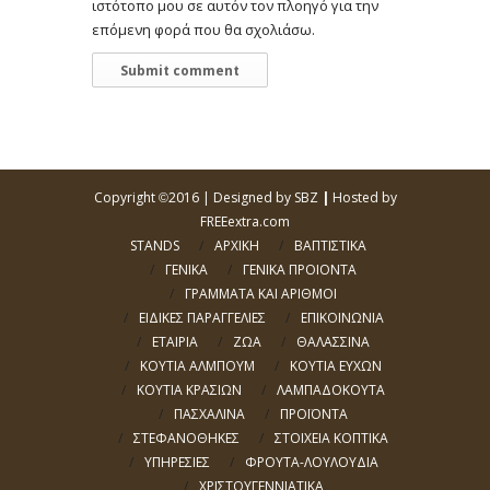
ιστότοπο μου σε αυτόν τον πλοηγό για την
επόμενη φορά που θα σχολιάσω.
Copyright
2016 |
Designed by SBZ
|
Hosted by
©
FREEextra.com
STANDS
ΑΡΧΙΚΗ
ΒΑΠΤΙΣΤΙΚΑ
ΓΕΝΙΚΑ
ΓΕΝΙΚΑ ΠΡΟΙΟΝΤΑ
ΓΡΑΜΜΑΤΑ ΚΑΙ ΑΡΙΘΜΟΙ
ΕΙΔΙΚΕΣ ΠΑΡΑΓΓΕΛΙΕΣ
ΕΠΙΚΟΙΝΩΝΙΑ
ΕΤΑΙΡΙΑ
ΖΩΑ
ΘΑΛΑΣΣΙΝΑ
ΚΟΥΤΙΑ ΑΛΜΠΟΥΜ
ΚΟΥΤΙΑ ΕΥΧΩΝ
ΚΟΥΤΙΑ ΚΡΑΣΙΩΝ
ΛΑΜΠΑΔΟΚΟΥΤΑ
ΠΑΣΧΑΛΙΝΑ
ΠΡΟΪΟΝΤΑ
ΣΤΕΦΑΝΟΘΗΚΕΣ
ΣΤΟΙΧΕΙΑ ΚΟΠΤΙΚΑ
ΥΠΗΡΕΣΙΕΣ
ΦΡΟΥΤΑ-ΛΟΥΛΟΥΔΙΑ
ΧΡΙΣΤΟΥΓΕΝΝΙΑΤΙΚΑ