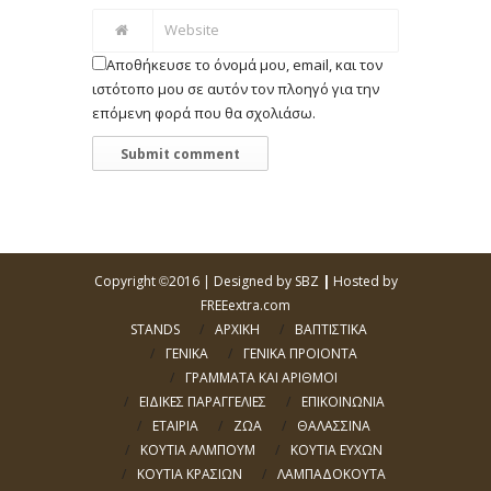
Αποθήκευσε το όνομά μου, email, και τον
ιστότοπο μου σε αυτόν τον πλοηγό για την
επόμενη φορά που θα σχολιάσω.
Copyright
2016 |
Designed by SBZ
|
Hosted by
©
FREEextra.com
STANDS
ΑΡΧΙΚΗ
ΒΑΠΤΙΣΤΙΚΑ
ΓΕΝΙΚΑ
ΓΕΝΙΚΑ ΠΡΟΙΟΝΤΑ
ΓΡΑΜΜΑΤΑ ΚΑΙ ΑΡΙΘΜΟΙ
ΕΙΔΙΚΕΣ ΠΑΡΑΓΓΕΛΙΕΣ
ΕΠΙΚΟΙΝΩΝΙΑ
ΕΤΑΙΡΙΑ
ΖΩΑ
ΘΑΛΑΣΣΙΝΑ
ΚΟΥΤΙΑ ΑΛΜΠΟΥΜ
ΚΟΥΤΙΑ ΕΥΧΩΝ
ΚΟΥΤΙΑ ΚΡΑΣΙΩΝ
ΛΑΜΠΑΔΟΚΟΥΤΑ