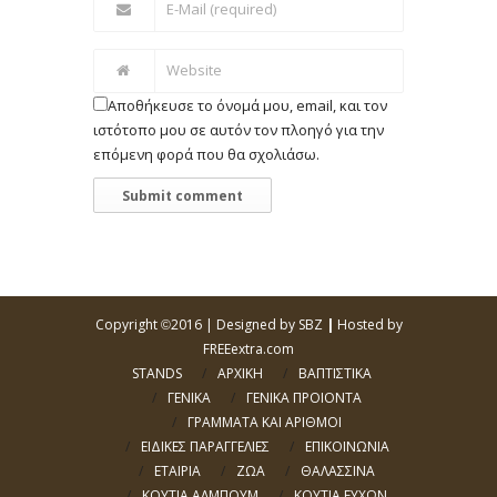
Αποθήκευσε το όνομά μου, email, και τον
ιστότοπο μου σε αυτόν τον πλοηγό για την
επόμενη φορά που θα σχολιάσω.
Copyright
2016 |
Designed by SBZ
|
Hosted by
©
FREEextra.com
STANDS
ΑΡΧΙΚΗ
ΒΑΠΤΙΣΤΙΚΑ
ΓΕΝΙΚΑ
ΓΕΝΙΚΑ ΠΡΟΙΟΝΤΑ
ΓΡΑΜΜΑΤΑ ΚΑΙ ΑΡΙΘΜΟΙ
ΕΙΔΙΚΕΣ ΠΑΡΑΓΓΕΛΙΕΣ
ΕΠΙΚΟΙΝΩΝΙΑ
ΕΤΑΙΡΙΑ
ΖΩΑ
ΘΑΛΑΣΣΙΝΑ
ΚΟΥΤΙΑ ΑΛΜΠΟΥΜ
ΚΟΥΤΙΑ ΕΥΧΩΝ