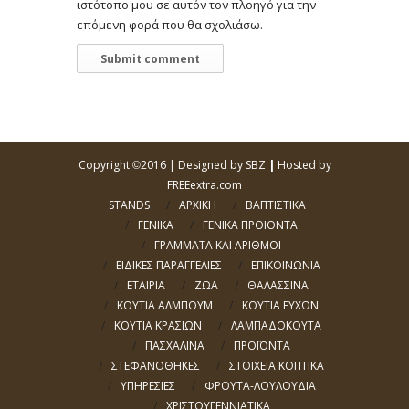
ιστότοπο μου σε αυτόν τον πλοηγό για την
επόμενη φορά που θα σχολιάσω.
Copyright
2016 |
Designed by SBZ
|
Hosted by
©
FREEextra.com
STANDS
ΑΡΧΙΚΗ
ΒΑΠΤΙΣΤΙΚΑ
ΓΕΝΙΚΑ
ΓΕΝΙΚΑ ΠΡΟΙΟΝΤΑ
ΓΡΑΜΜΑΤΑ ΚΑΙ ΑΡΙΘΜΟΙ
ΕΙΔΙΚΕΣ ΠΑΡΑΓΓΕΛΙΕΣ
ΕΠΙΚΟΙΝΩΝΙΑ
ΕΤΑΙΡΙΑ
ΖΩΑ
ΘΑΛΑΣΣΙΝΑ
ΚΟΥΤΙΑ ΑΛΜΠΟΥΜ
ΚΟΥΤΙΑ ΕΥΧΩΝ
ΚΟΥΤΙΑ ΚΡΑΣΙΩΝ
ΛΑΜΠΑΔΟΚΟΥΤΑ
ΠΑΣΧΑΛΙΝΑ
ΠΡΟΪΟΝΤΑ
ΣΤΕΦΑΝΟΘΗΚΕΣ
ΣΤΟΙΧΕΙΑ ΚΟΠΤΙΚΑ
ΥΠΗΡΕΣΙΕΣ
ΦΡΟΥΤΑ-ΛΟΥΛΟΥΔΙΑ
ΧΡΙΣΤΟΥΓΕΝΝΙΑΤΙΚΑ