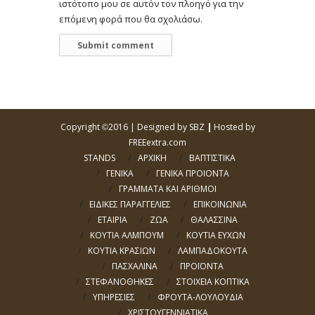
ιστότοπο μου σε αυτόν τον πλοηγό για την
επόμενη φορά που θα σχολιάσω.
Copyright
2016 |
Designed by SBZ
|
Hosted by
©
FREEextra.com
STANDS
ΑΡΧΙΚΗ
ΒΑΠΤΙΣΤΙΚΑ
ΓΕΝΙΚΑ
ΓΕΝΙΚΑ ΠΡΟΙΟΝΤΑ
ΓΡΑΜΜΑΤΑ ΚΑΙ ΑΡΙΘΜΟΙ
ΕΙΔΙΚΕΣ ΠΑΡΑΓΓΕΛΙΕΣ
ΕΠΙΚΟΙΝΩΝΙΑ
ΕΤΑΙΡΙΑ
ΖΩΑ
ΘΑΛΑΣΣΙΝΑ
ΚΟΥΤΙΑ ΑΛΜΠΟΥΜ
ΚΟΥΤΙΑ ΕΥΧΩΝ
ΚΟΥΤΙΑ ΚΡΑΣΙΩΝ
ΛΑΜΠΑΔΟΚΟΥΤΑ
ΠΑΣΧΑΛΙΝΑ
ΠΡΟΪΟΝΤΑ
ΣΤΕΦΑΝΟΘΗΚΕΣ
ΣΤΟΙΧΕΙΑ ΚΟΠΤΙΚΑ
ΥΠΗΡΕΣΙΕΣ
ΦΡΟΥΤΑ-ΛΟΥΛΟΥΔΙΑ
ΧΡΙΣΤΟΥΓΕΝΝΙΑΤΙΚΑ